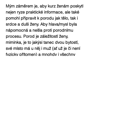
Mým záměrem je, aby kurz ženám poskytl 
nejen ryze praktické informace, ale také 
pomohl připravit k porodu jak tělo, tak i 
srdce a duši ženy. Aby hlava/mysl byla 
nápomocná a nešla proti porodnímu 
procesu. Porod je záležitostí ženy, 
miminka, je to jakýsi tanec dvou bytostí, 
své místo má u něj i muž (ať už je či není 
fyzicky přítomen) a mnohdy i všechny 
spřízněné ženy, ať už pokrevně, nebo jinak, 
ty pak zejména v šestinedělí.
Více
Sdílet událost