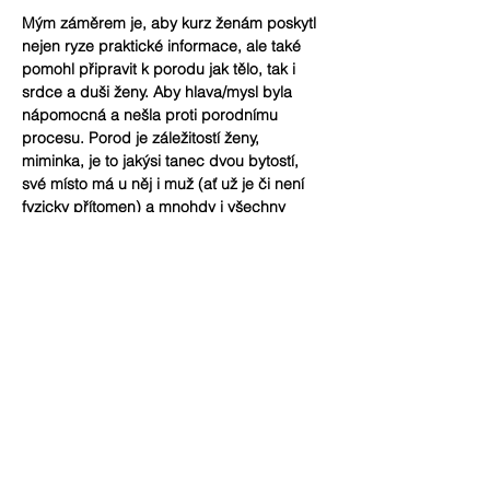
Mým záměrem je, aby kurz ženám poskytl 
nejen ryze praktické informace, ale také 
pomohl připravit k porodu jak tělo, tak i 
srdce a duši ženy. Aby hlava/mysl byla 
nápomocná a nešla proti porodnímu 
procesu. Porod je záležitostí ženy, 
miminka, je to jakýsi tanec dvou bytostí, 
své místo má u něj i muž (ať už je či není 
fyzicky přítomen) a mnohdy i všechny 
spřízněné ženy, ať už pokrevně, nebo jinak, 
ty pak zejména v šestinedělí.
Více
Sdílet událost