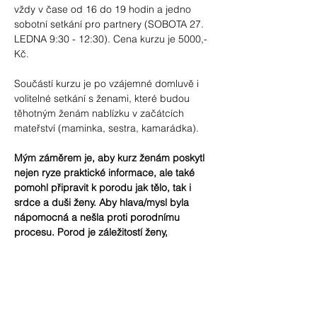
vždy v čase od 16 do 19 hodin a jedno 
sobotní setkání pro partnery (SOBOTA 27. 
LEDNA 9:30 - 12:30). Cena kurzu je 5000,-
Kč.
Součástí kurzu je po vzájemné domluvě i 
volitelné setkání s ženami, které budou 
těhotným ženám nablízku v začátcích 
mateřství (maminka, sestra, kamarádka).
Mým záměrem je, aby kurz ženám poskytl 
nejen ryze praktické informace, ale také 
pomohl připravit k porodu jak tělo, tak i 
srdce a duši ženy. Aby hlava/mysl byla 
nápomocná a nešla proti porodnímu 
procesu. Porod je záležitostí ženy, 
miminka, je to jakýsi tanec dvou bytostí, 
své místo má u něj i muž (ať už je či není 
fyzicky přítomen) a mnohdy i všechny 
spřízněné ženy, ať už pokrevně, nebo jinak, 
ty pak zejména v šestinedělí.