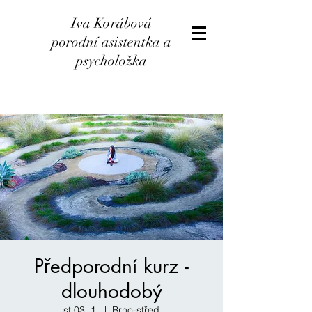
Iva Korábová
porodní asistentka a
psycholožka
Předporodní kurz -
dlouhodobý
st 03. 1.
  |  
Brno-střed