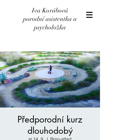
Iva Korábová
porodní asistentka a
psycholožka
Předporodní kurz
dlouhodobý
st 14. 9.
  |  
Brno-střed