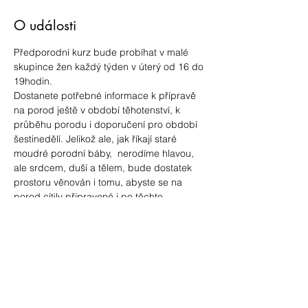
O události
Předporodní kurz bude probíhat v malé 
skupince žen každý týden v úterý od 16 do 
19hodin.
Dostanete potřebné informace k přípravě 
na porod ještě v období těhotenství, k 
průběhu porodu i doporučení pro období 
šestinedělí. Jelikož ale, jak říkají staré 
moudré porodní báby,  nerodíme hlavou, 
ale srdcem, duší a tělem, bude dostatek 
prostoru věnován i tomu, abyste se na 
porod cítily připravené i po těchto 
stránkách.
Spolupracuji s fyzioterapeutkou Janou 
Zlámalovou Kuchrýkovou, která s námi 
bude i na dvou setkáních.  
https://www.atelier-jzk.com/
V ceně kurzu jsou i tištěné materiály.